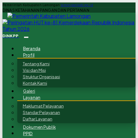
Pemerintah Kabupaten Lamongan
lamongankab.go.id
DINAS KETAHANAN PANGAN DAN PERTANIAN
DINKPP
Beranda
Profil
Tentang Kami
Visi dan Misi
Struktur Organisasi
Kontak Kami
Galeri
Layanan
Maklumat Pelayanan
Standar Pelayanan
Daftar Layanan
Dokumen Publik
PPID