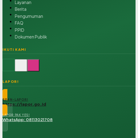
Layanan
Berita
Pengumuman
FAQ
PPID
Dokumen Publik
IKUTI KAMI
LAPOR!
SP4N-LAPOR!
https://lapor.go.id
LAPOR PAK YES!
WhatsApp: 08113021708