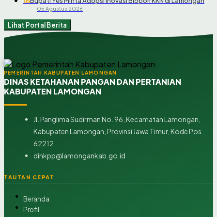
Bupati Yes Minta Adopsi Inovasi Biopori KKN di Lamongan
05
05 Agustus 2026
Lihat Portal Berita
PEMERINTAH KABUPATEN LAMONGAN
DINAS KETAHANAN PANGAN DAN PERTANIAN
KABUPATEN LAMONGAN
Jl. Panglima Sudirman No. 96, Kecamatan Lamongan,
Kabupaten Lamongan, Provinsi Jawa Timur, Kode Pos
62212
dinkpp@lamongankab.go.id
TAUTAN CEPAT
Beranda
Profil