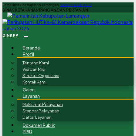
Pemerintah Kabupaten Lamongan
lamongankab.go.id
DINAS KETAHANAN PANGAN DAN PERTANIAN
DINKPP
Beranda
Profil
Tentang Kami
Visi dan Misi
Struktur Organisasi
Kontak Kami
Galeri
Layanan
Maklumat Pelayanan
Standar Pelayanan
Daftar Layanan
Dokumen Publik
PPID