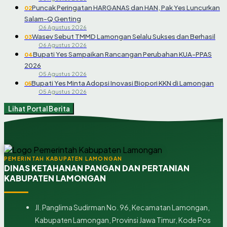
Puncak Peringatan HARGANAS dan HAN, Pak Yes Luncurkan
02
Salam-Q Genting
06 Agustus 2026
Wasev Sebut TMMD Lamongan Selalu Sukses dan Berhasil
03
06 Agustus 2026
Bupati Yes Sampaikan Rancangan Perubahan KUA-PPAS
04
2026
05 Agustus 2026
Bupati Yes Minta Adopsi Inovasi Biopori KKN di Lamongan
05
05 Agustus 2026
Lihat Portal Berita
PEMERINTAH KABUPATEN LAMONGAN
DINAS KETAHANAN PANGAN DAN PERTANIAN
KABUPATEN LAMONGAN
Jl. Panglima Sudirman No. 96, Kecamatan Lamongan,
Kabupaten Lamongan, Provinsi Jawa Timur, Kode Pos