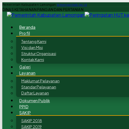
Pemerintah Kabupaten Lamongan
lamongankab.go.id
DINAS KETAHANAN PANGAN DAN PERTANIAN
Beranda
Profil
Tentang Kami
Visi dan Misi
Struktur Organisasi
Kontak Kami
Galeri
Layanan
Maklumat Pelayanan
Standar Pelayanan
Daftar Layanan
Dokumen Publik
PPID
SAKIP
SAKIP 2018
SAKIP 2019