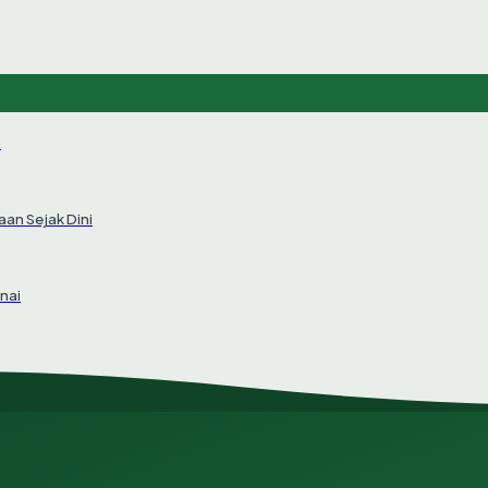
6
an Sejak Dini
nai