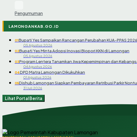
Pengumuman
LAMONGANKAB.GO.ID
Bupati Yes Sampaikan Rancangan Perubahan KUA-PPAS 202
01
05 Agustus 2026
Bupati Yes Minta Adopsi Inovasi Biopori KKN di Lamongan
02
05 Agustus 2026
Program Lentera Tanamkan Jiwa Kepemimpinan dan Kebangsa
03
04 Agustus 2026
DPD Matra Lamongan Dikukuhkan
04
01 Agustus 2026
Dishub Lamongan Siapkan Pembayaran Retribusi Parkir Nontu
05
31 Juli 2026
Lihat Portal Berita