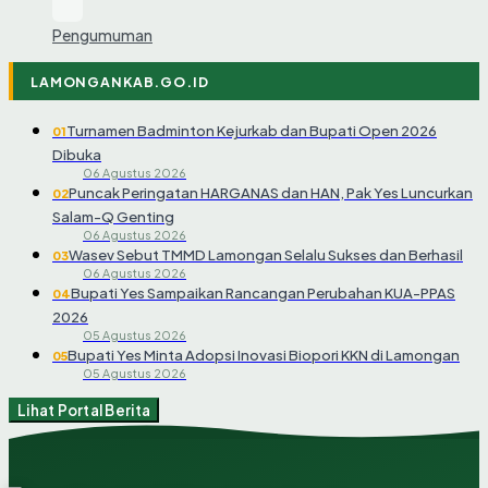
Pengumuman
LAMONGANKAB.GO.ID
Turnamen Badminton Kejurkab dan Bupati Open 2026
01
Dibuka
06 Agustus 2026
Puncak Peringatan HARGANAS dan HAN, Pak Yes Luncurkan
02
Salam-Q Genting
06 Agustus 2026
Wasev Sebut TMMD Lamongan Selalu Sukses dan Berhasil
03
06 Agustus 2026
Bupati Yes Sampaikan Rancangan Perubahan KUA-PPAS
04
2026
05 Agustus 2026
Bupati Yes Minta Adopsi Inovasi Biopori KKN di Lamongan
05
05 Agustus 2026
Lihat Portal Berita