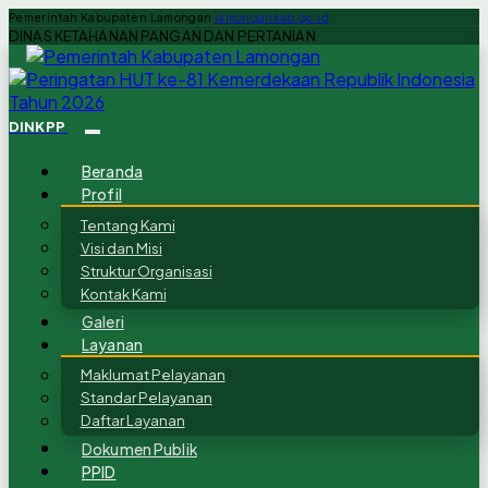
Pemerintah Kabupaten Lamongan
lamongankab.go.id
DINAS KETAHANAN PANGAN DAN PERTANIAN
DINKPP
Beranda
Profil
Tentang Kami
Visi dan Misi
Struktur Organisasi
Kontak Kami
Galeri
Layanan
Maklumat Pelayanan
Standar Pelayanan
Daftar Layanan
Dokumen Publik
PPID