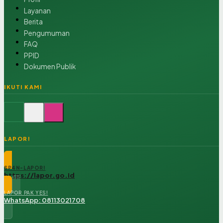
Layanan
Berita
Pengumuman
FAQ
PPID
Dokumen Publik
IKUTI KAMI
LAPOR!
SP4N-LAPOR!
https://lapor.go.id
LAPOR PAK YES!
WhatsApp: 08113021708