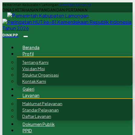
Pemerintah Kabupaten Lamongan
lamongankab.go.id
DINAS KETAHANAN PANGAN DAN PERTANIAN
DINKPP
Beranda
Profil
Tentang Kami
Visi dan Misi
Struktur Organisasi
Kontak Kami
Galeri
Layanan
Maklumat Pelayanan
Standar Pelayanan
Daftar Layanan
Dokumen Publik
PPID