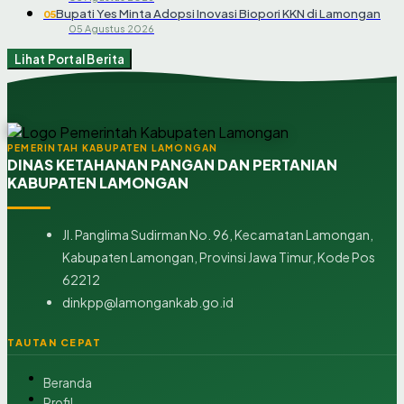
Bupati Yes Minta Adopsi Inovasi Biopori KKN di Lamongan
05
05 Agustus 2026
Lihat Portal Berita
PEMERINTAH KABUPATEN LAMONGAN
DINAS KETAHANAN PANGAN DAN PERTANIAN
KABUPATEN LAMONGAN
Jl. Panglima Sudirman No. 96, Kecamatan Lamongan,
Kabupaten Lamongan, Provinsi Jawa Timur, Kode Pos
62212
dinkpp@lamongankab.go.id
TAUTAN CEPAT
Beranda
Profil