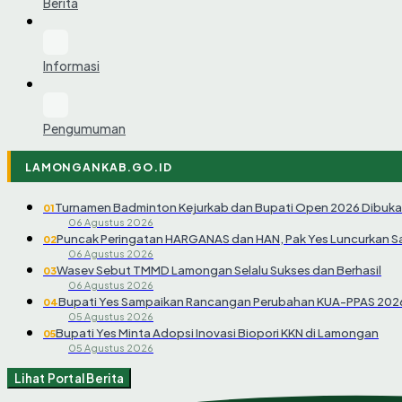
Berita
Informasi
Pengumuman
LAMONGANKAB.GO.ID
Turnamen Badminton Kejurkab dan Bupati Open 2026 Dibuka
01
06 Agustus 2026
Puncak Peringatan HARGANAS dan HAN, Pak Yes Luncurkan 
02
06 Agustus 2026
Wasev Sebut TMMD Lamongan Selalu Sukses dan Berhasil
03
06 Agustus 2026
Bupati Yes Sampaikan Rancangan Perubahan KUA-PPAS 202
04
05 Agustus 2026
Bupati Yes Minta Adopsi Inovasi Biopori KKN di Lamongan
05
05 Agustus 2026
Lihat Portal Berita