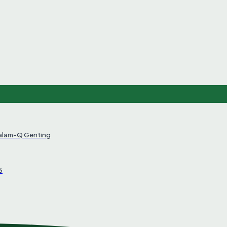
Salam-Q Genting
6