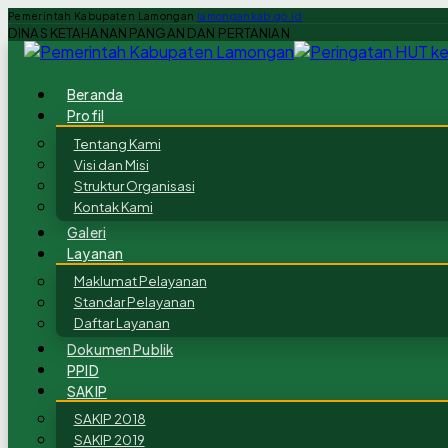
Pemerintah Kabupaten Lamongan
lamongankab.go.id
DINAS KETAHANAN PANGAN DAN PERTANIAN
Beranda
Profil
Tentang Kami
Visi dan Misi
Struktur Organisasi
Kontak Kami
Galeri
Layanan
Maklumat Pelayanan
Standar Pelayanan
Daftar Layanan
Dokumen Publik
PPID
SAKIP
SAKIP 2018
SAKIP 2019